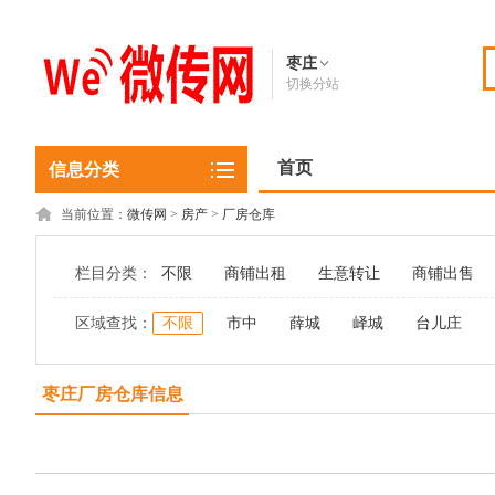
枣庄
切换分站
首页
信息分类
当前位置：
微传网
>
房产
>
厂房仓库
栏目分类：
不限
商铺出租
生意转让
商铺出售
区域查找：
不限
市中
薛城
峄城
台儿庄
枣庄厂房仓库信息